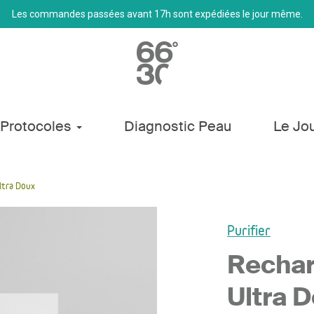
Les commandes passées avant 17h sont expédiées le jour même.
Protocoles
Diagnostic Peau
Le Jo
ltra Doux
Purifier
Rechar
Ultra 