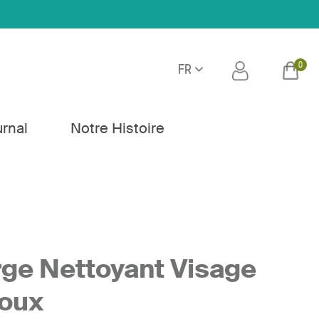
0
FR
h
urnal
Notre Histoire
ge Nettoyant Visage
Doux