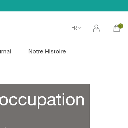
0
FR
h
urnal
Notre Histoire