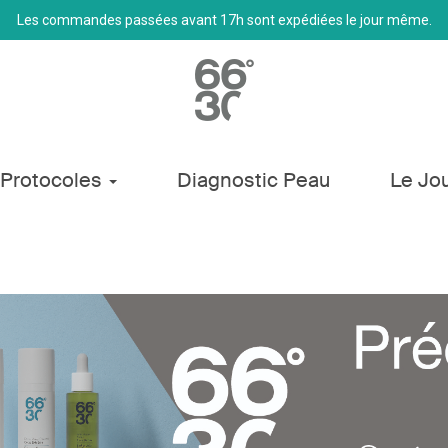
Les commandes passées avant 17h sont expédiées le jour même.
Protocoles
Diagnostic Peau
Le Jo