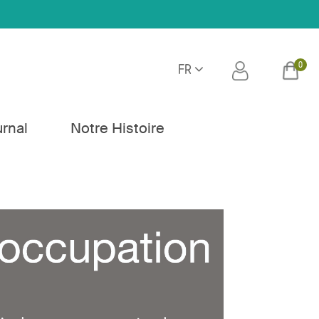
0
FR
h
urnal
Notre Histoire