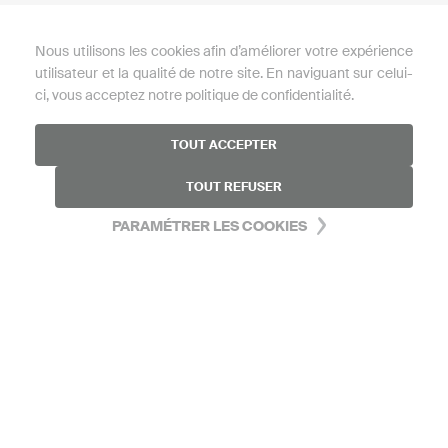
Diagnostic de peau
Télécharger la brochure
Nous utilisons les cookies afin d’améliorer votre expérience
Blog
utilisateur et la qualité de notre site. En naviguant sur celui-
ci, vous acceptez notre politique de confidentialité.
Mon compte
Mon programme fidélité 66°30
TOUT ACCEPTER
FAQ
TOUT REFUSER
PARAMÉTRER LES COOKIES
AIDE
Nous contacter
Mentions légales
Politique de confidentialité
Cosmétovigileance
Conditions générales de vente